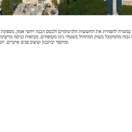
 במטרה להפחית את החששות הלגיטימיים ולבסס הבנה ויחסי אמון, מספקת ה
ה גבוה מהמקובל בשוק המתחיל בשטחי גינון מטופחים, מבואות כניסה מרשי
ומוקפד ובתכנון ועיצוב פנים אישיים. תכנון הבניין יתבצע תוך שמירה על צביון הבנייה האורבנית המאפיין את האזור.