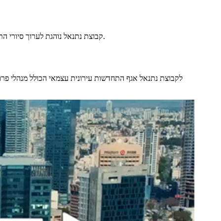
קבוצת נתנאל נוהגת לערוך סיורי התרשמות בפרויקטים שיזמה, בנתה ומסרה בהם ניתן לשוחח עם דיירים רבים על חוויית הרכישה ועל שביעות הרצון מהתהליך עד לקבלת המפתח ולאחריו.
לקבוצת נתנאל אגף התחדשות עירונית עצמאי הכולל מנהלי פרוי